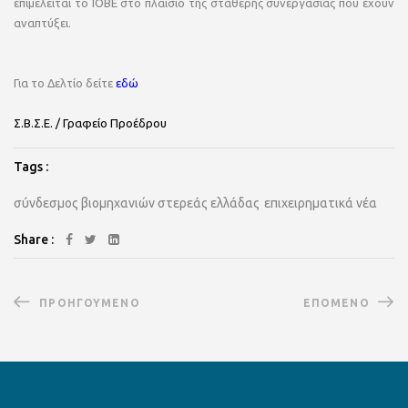
επιμελείται το ΙΟΒΕ στο πλαίσιο της σταθερής συνεργασίας που έχουν
αναπτύξει.
Για το Δελτίο δείτε
εδώ
Σ.Β.Σ.Ε. / Γραφείο Προέδρου
Tags :
σύνδεσμος βιομηχανιών στερεάς ελλάδας
επιχειρηματικά νέα
Share :
ΠΡΟΗΓΟΎΜΕΝΟ
ΕΠΌΜΕΝΟ