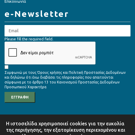
Επικοινωνία
e-Newsletter
Please fill the required field.
Συμφωνώ με τους
Όρους χρήσης
και
Πολιτική Προστασίας Δεδομένων
και δηλώνω ότι έχω διαβάσει τις πληροφορίες που απαιτούνται
σύμφωνα με το
άρθρο 13 του Κανονισμού Προστασίας Δεδομένων
Προσωπικού Χαρακτήρα
ΕΓΓΡΑΦΗ
Η ιστοσελίδα χρησιμοποιεί cookies για την ευκολία
της περιήγησης, την εξατομίκευση περιεχομένου και
© 2026 Σύνδεσμος Βιομηχανιών Στερεάς Ελλάδας | Design by