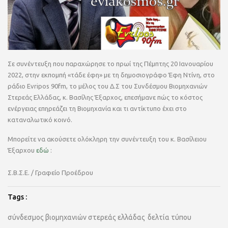
Σε συνέντευξη που παραχώρησε το πρωί της Πέμπτης 20 Ιανουαρίου
2022, στην εκπομπή «τάδε έφη» με τη δημοσιογράφο Έφη Ντίνη, στο
ράδιο Evripos 90fm, το μέλος του Δ.Σ του Συνδέσμου Βιομηχανιών
Στερεάς Ελλάδας, κ. Βασίλης Έξαρχος, επεσήμανε πώς το κόστος
ενέργειας επηρεάζει τη Βιομηχανία και τι αντίκτυπο έχει στο
καταναλωτικό κοινό.
Μπορείτε να ακούσετε ολόκληρη την συνέντευξη του κ. Βασίλειου
Έξαρχου
εδώ
:
Σ.Β.Σ.Ε. / Γραφείο Προέδρου
Tags :
σύνδεσμος βιομηχανιών στερεάς ελλάδας
δελτία τύπου