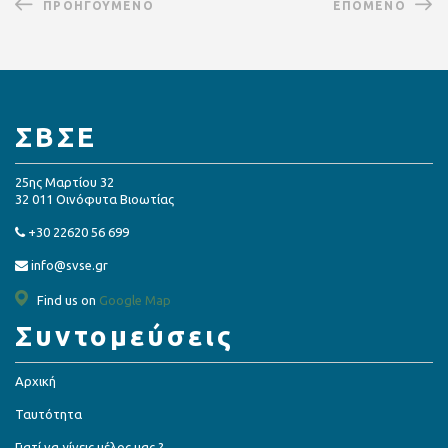
ΠΡΟΗΓΟΎΜΕΝΟ
ΕΠΌΜΕΝΟ
ΣΒΣΕ
25ης Μαρτίου 32
32 011 Οινόφυτα Βιοωτίας
+30 22620 56 699
info@svse.gr
Find us on
Google Map
Συντομεύσεις
Αρχική
Ταυτότητα
Γιατί να γίνεις μέλος μας ?