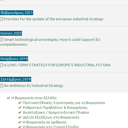
Φεβρουάριος 2021
Priorities for the update of the european industrial strategy
Ιούνιος 2020
Smart technological sovereignty. How it could support EU
competitiveness
Νοέμβριος 2019
A LONG-TERM STRATEGY FOR EUROPE'S INDUSTRIAL FUTURA
Σεπτέμβριος 2019
An ambitious EU Industrial Strategy
Η Βιομηχανία στην Ελλάδα
Πρόταση Εθνικής Στρατηγικής για τη Βιομηχανία
Ρυθμιστικό Περιβάλλον & Επιχειρήσεις
Αναπτυξιακό / Χρηματοδοτικό Πλαίσιο
Δελτία Εξελίξεων στη Βιομηχανία
Η Βιομηχανία σε αριθμούς
Η Βιομηχανία στη Στερεά Ελλάδα