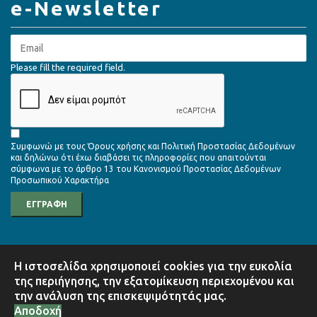
e-Newsletter
Please fill the required field.
Συμφωνώ με τους
Όρους χρήσης
και
Πολιτική Προστασίας Δεδομένων
και δηλώνω ότι έχω διαβάσει τις πληροφορίες που απαιτούνται
σύμφωνα με το
άρθρο 13 του Κανονισμού Προστασίας Δεδομένων
Προσωπικού Χαρακτήρα
ΕΓΓΡΑΦΗ
Η ιστοσελίδα χρησιμοποιεί cookies για την ευκολία
της περιήγησης, την εξατομίκευση περιεχομένου και
© 2026 Σύνδεσμος Βιομηχανιών Στερεάς Ελλάδας | Design by
i.D.Com Solutions
την ανάλυση της επισκεψιμότητάς μας.
Αποδοχή
Όροι Χρήσης
Πολιτική Απορρήτου