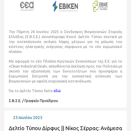
Την Πέμπτη 26 Ιουνίου 2025 ο Σύνδεσμος Βιομηχανιών Στερεάς
Ελλάδας (Σ.Β.Σ.Ε.) συνυπέγραψε Κοινό Δελτίο Τύπου σχετικά με
την κατεπείγουσα ανάγκη λήψης μέτρων για τη μείωση του
κόστους ηλεκτρικής ενέργειας σύμφωνα με το νέο ευρωπαϊκό
πλαίσιο.
Με αφορμή το νέο Πλαίσιο Κρατικών Ενισχύσεων της Ε.Ε. για τo
«Clean Industrial Deal», απευθύνεται έκκληση προς την Πολιτεία με
σκοπό την αξιοποίηση των δυνατοτήτων που προσφέρει η
Ευρωπαϊκή Επιτροπή για την ουσιαστική ενίσχυση των
βιομηχανιών με υψηλή ενεργειακή κατανάλωση.
Για το Δελτίο Τύπου δείτε
εδώ
Σ.Β.Σ.Ε. / Γραφείο Προέδρου
25 Ιουνίου 2025
Δελτίο Τύπου Δίρφυς || Νίκος Σέρρας: Ανάμεσα