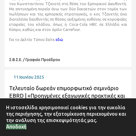
του Κωνσταντίνου Τζανετή στη θέση του Εμπορικού Διευθυντή.
Με επιτυχημένη πορεία άνω των δύο δεκαετιών στον τομέα των
πωλήσεων και της εμπορικής στρατηγικής, ο κος Τζανετής έχει
διατελέσει διευθυντής σε θέσεις αυξημένης ευθύνης σε κορυφαίες
εταιρείες του κλάδου, όπως η Coca-Cola HBC σε Ελλάδα και
Κύπρο, καθώς και στον όμιλο Carrefour.
Για το Δελτίο Τύπου δείτε
εδώ
Σ.Β.Σ.Ε. / Γραφείο Προέδρου
11 Ιουνίου 2025
Τελευταίο δωρεάν επιμορφωτικό σεμινάριο
EBRD | «Προηγμένες εξαγωγικές πρακτικές και
εμπορικές συναλλαγές»
Η ιστοσελίδα χρησιμοποιεί cookies για την ευκολία
της περιήγησης, την εξατομίκευση περιεχομένου και
την ανάλυση της επισκεψιμότητάς μας.
Αποδοχή