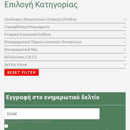
Επιλογή Κατηγορίας
Σύνδεσμος Βιομηχανιών Στερεάς Ελλάδας
Παρεμβάσεις/Υπομνήματα
Εταιρική Κοινωνική Ευθύνη
Επιχειρηματικό Πάρκου Ασωπού-Οινοφύτων
Επιχειρηματικά Νέα
Εκδηλώσεις Σ.Β.Σ.Ε
Δελτία τύπου
RESET FILTER
Εγγραφή στο ενημερωτικό δελτίο
Please fill the required field.