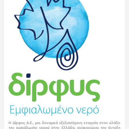
Η Δίρφυς Α.Ε., μια δυναμικά εξελισσόμενη εταιρεία στον κλάδο
της εμφιάλωσης νερού στην Ελλάδα, ανακοινώνει την ένταξη