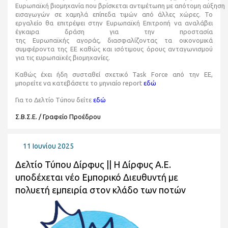
Ευρωπαϊκή
βιομηχανία
που βρίσκεται
αντιμέτωπ
η
με
απότομη
αύξηση
εισαγωγών σε χαμηλά επίπεδα τιμών από άλλες χώρες
.
Το
εργαλείο θα επιτρέψει στην Ευρωπαϊκή Επιτροπή ν
α αναλάβει
έγκαιρ
α
δράση για την προστασία
της
Ευρωπαϊκής
αγοράς
,
διασφαλίζοντας τα οικονομικά
συμφέροντα της ΕΕ
καθώς
και ισότιμους όρους ανταγωνισμού
για τις ευρωπαϊκές βιομηχανίες
.
Καθώς έχει ήδη συσταθεί σχετικό Task Force από την ΕΕ,
μπορείτε να κατεβάσετε το μηνιαίο report
εδώ
Για το Δελτίο Τύπου δείτε
εδώ
Σ.Β.Σ.Ε. / Γραφείο Προέδρου
11 Ιουνίου 2025
Δελτίο Τύπου Δίρφυς || Η Δίρφυς Α.Ε.
υποδέχεται νέο Εμπορικό Διευθυντή με
πολυετή εμπειρία στον κλάδο των ποτών